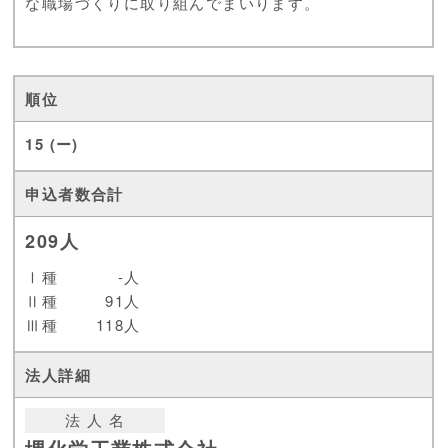
な職場づくりに取り組んでまいります。
15 (ー)
209人
Ⅰ種
-人
Ⅱ種
91人
Ⅲ種
118人
法 人 名