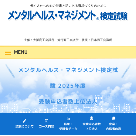
働く人たちの心の健康と活力ある職場づくりのために
主催：大阪商工会議所、施行商工会議所 後援：日本商工会議所
MENU
メンタルヘルス・マネジメント検定試
験 2025年度
受験申込者数上位法人
受験申込者数
企業・
結果・
試験について
コース内容
受験者データ
合格者の声
上位法人