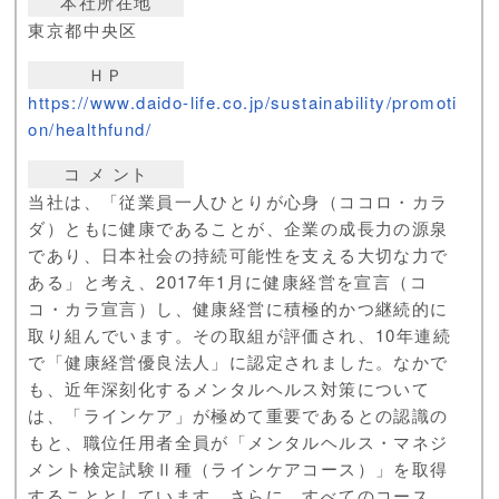
本社所在地
東京都中央区
ＨＰ
https://www.daido-life.co.jp/sustainability/promoti
on/healthfund/
コ メ ント
当社は、「従業員一人ひとりが心身（ココロ・カラ
ダ）ともに健康であることが、企業の成長力の源泉
であり、日本社会の持続可能性を支える大切な力で
ある」と考え、2017年1月に健康経営を宣言（コ
コ・カラ宣言）し、健康経営に積極的かつ継続的に
取り組んでいます。その取組が評価され、10年連続
で「健康経営優良法人」に認定されました。なかで
も、近年深刻化するメンタルヘルス対策について
は、「ラインケア」が極めて重要であるとの認識の
もと、職位任用者全員が「メンタルヘルス・マネジ
メント検定試験Ⅱ種（ラインケアコース）」を取得
することとしています。さらに、すべてのコース