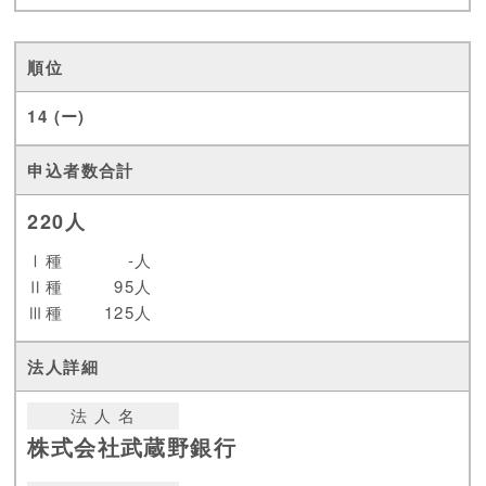
14 (ー)
220人
Ⅰ種
-人
Ⅱ種
95人
Ⅲ種
125人
法 人 名
株式会社武蔵野銀行