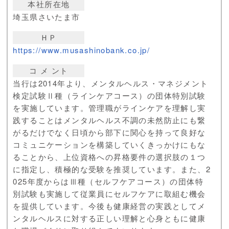
本社所在地
埼玉県さいたま市
ＨＰ
https://www.musashinobank.co.jp/
コ メ ント
当行は2014年より、メンタルヘルス・マネジメント
検定試験Ⅱ種（ラインケアコース）の団体特別試験
を実施しています。管理職がラインケアを理解し実
践することはメンタルヘルス不調の未然防止にも繋
がるだけでなく日頃から部下に関心を持って良好な
コミュニケーションを構築していくきっかけにもな
ることから、上位資格への昇格要件の選択肢の１つ
に指定し、積極的な受験を推奨しています。また、2
025年度からはⅢ種（セルフケアコース）の団体特
別試験も実施して従業員にセルフケアに取組む機会
を提供しています。今後も健康経営の実践としてメ
ンタルヘルスに対する正しい理解と心身ともに健康